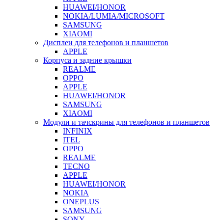
HUAWEI/HONOR
NOKIA/LUMIA/MICROSOFT
SAMSUNG
XIAOMI
Дисплеи для телефонов и планшетов
APPLE
Корпуса и задние крышки
REALME
OPPO
APPLE
HUAWEI/HONOR
SAMSUNG
XIAOMI
Модули и тачскрины для телефонов и планшетов
INFINIX
ITEL
OPPO
REALME
TECNO
APPLE
HUAWEI/HONOR
NOKIA
ONEPLUS
SAMSUNG
SONY