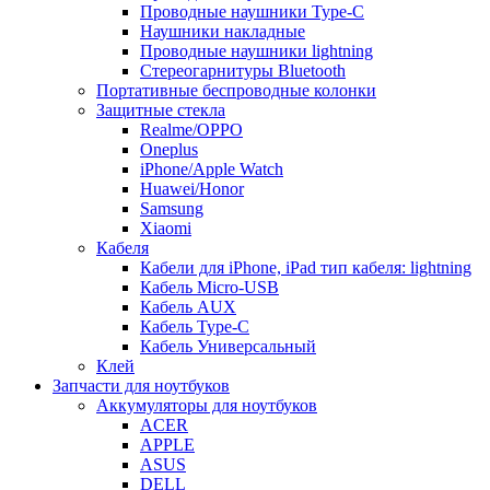
Проводные наушники Type-C
Наушники накладные
Проводные наушники lightning
Стереогарнитуры Bluetooth
Портативные беспроводные колонки
Защитные стекла
Realme/OPPO
Oneplus
iPhone/Apple Watch
Huawei/Honor
Samsung
Xiaomi
Кабеля
Кабели для iPhone, iPad тип кабеля: lightning
Кабель Micro-USB
Кабель AUX
Кабель Type-C
Кабель Универсальный
Клей
Запчасти для ноутбуков
Аккумуляторы для ноутбуков
ACER
APPLE
ASUS
DELL