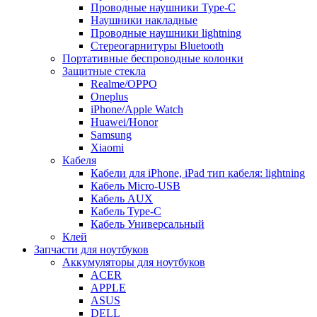
Проводные наушники Type-C
Наушники накладные
Проводные наушники lightning
Стереогарнитуры Bluetooth
Портативные беспроводные колонки
Защитные стекла
Realme/OPPO
Oneplus
iPhone/Apple Watch
Huawei/Honor
Samsung
Xiaomi
Кабеля
Кабели для iPhone, iPad тип кабеля: lightning
Кабель Micro-USB
Кабель AUX
Кабель Type-C
Кабель Универсальный
Клей
Запчасти для ноутбуков
Аккумуляторы для ноутбуков
ACER
APPLE
ASUS
DELL