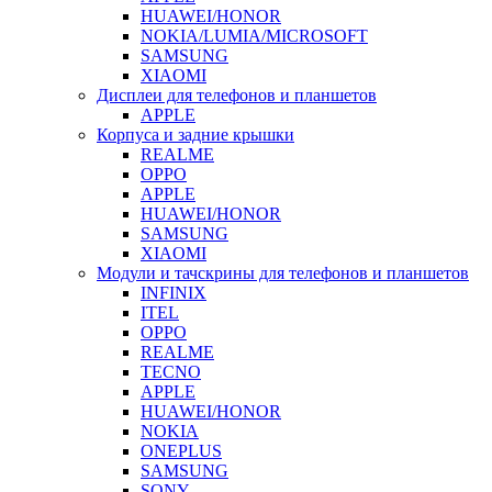
HUAWEI/HONOR
NOKIA/LUMIA/MICROSOFT
SAMSUNG
XIAOMI
Дисплеи для телефонов и планшетов
APPLE
Корпуса и задние крышки
REALME
OPPO
APPLE
HUAWEI/HONOR
SAMSUNG
XIAOMI
Модули и тачскрины для телефонов и планшетов
INFINIX
ITEL
OPPO
REALME
TECNO
APPLE
HUAWEI/HONOR
NOKIA
ONEPLUS
SAMSUNG
SONY