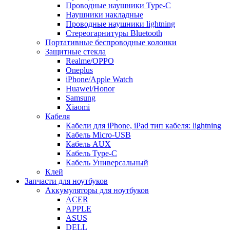
Проводные наушники Type-C
Наушники накладные
Проводные наушники lightning
Стереогарнитуры Bluetooth
Портативные беспроводные колонки
Защитные стекла
Realme/OPPO
Oneplus
iPhone/Apple Watch
Huawei/Honor
Samsung
Xiaomi
Кабеля
Кабели для iPhone, iPad тип кабеля: lightning
Кабель Micro-USB
Кабель AUX
Кабель Type-C
Кабель Универсальный
Клей
Запчасти для ноутбуков
Аккумуляторы для ноутбуков
ACER
APPLE
ASUS
DELL