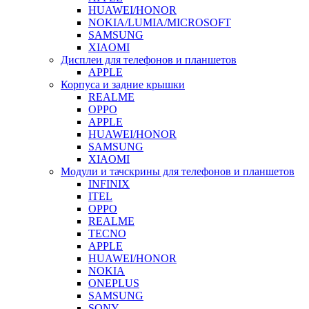
HUAWEI/HONOR
NOKIA/LUMIA/MICROSOFT
SAMSUNG
XIAOMI
Дисплеи для телефонов и планшетов
APPLE
Корпуса и задние крышки
REALME
OPPO
APPLE
HUAWEI/HONOR
SAMSUNG
XIAOMI
Модули и тачскрины для телефонов и планшетов
INFINIX
ITEL
OPPO
REALME
TECNO
APPLE
HUAWEI/HONOR
NOKIA
ONEPLUS
SAMSUNG
SONY