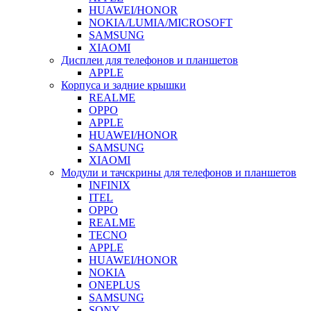
HUAWEI/HONOR
NOKIA/LUMIA/MICROSOFT
SAMSUNG
XIAOMI
Дисплеи для телефонов и планшетов
APPLE
Корпуса и задние крышки
REALME
OPPO
APPLE
HUAWEI/HONOR
SAMSUNG
XIAOMI
Модули и тачскрины для телефонов и планшетов
INFINIX
ITEL
OPPO
REALME
TECNO
APPLE
HUAWEI/HONOR
NOKIA
ONEPLUS
SAMSUNG
SONY