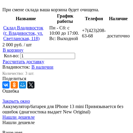
При смене склада ваша корзина будет очищена.
График
Название
Телефон
Наличие
работы
Склад Владивосток
Пн - Сб: с
+7(423)208-
(г. Владивосток, ул.
10:00 до 17:00.
63-68
достаточно
Светланская, 118)
Вс: Выходной
2 000 руб.
/ шт
В корзину
Кол-во:
Рассчитать доставку
Владивосток:
В наличии
Количество: 3 шт.
Поделиться
Ошибка
Закрыть окно
Аккумулятор/батарея для IPhone 13 mini Привязывается без
ошибок (диагностика выдает New Original)
Нашли дешевле
Нашли дешевле
Ваше имя