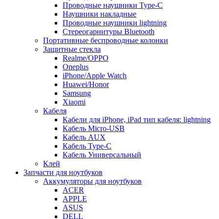
Проводные наушники Type-C
Наушники накладные
Проводные наушники lightning
Стереогарнитуры Bluetooth
Портативные беспроводные колонки
Защитные стекла
Realme/OPPO
Oneplus
iPhone/Apple Watch
Huawei/Honor
Samsung
Xiaomi
Кабеля
Кабели для iPhone, iPad тип кабеля: lightning
Кабель Micro-USB
Кабель AUX
Кабель Type-C
Кабель Универсальный
Клей
Запчасти для ноутбуков
Аккумуляторы для ноутбуков
ACER
APPLE
ASUS
DELL