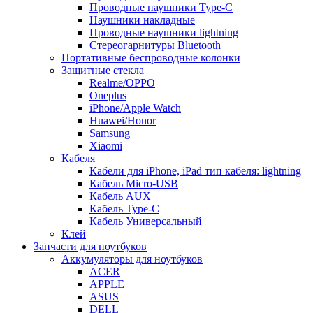
Проводные наушники Type-C
Наушники накладные
Проводные наушники lightning
Стереогарнитуры Bluetooth
Портативные беспроводные колонки
Защитные стекла
Realme/OPPO
Oneplus
iPhone/Apple Watch
Huawei/Honor
Samsung
Xiaomi
Кабеля
Кабели для iPhone, iPad тип кабеля: lightning
Кабель Micro-USB
Кабель AUX
Кабель Type-C
Кабель Универсальный
Клей
Запчасти для ноутбуков
Аккумуляторы для ноутбуков
ACER
APPLE
ASUS
DELL