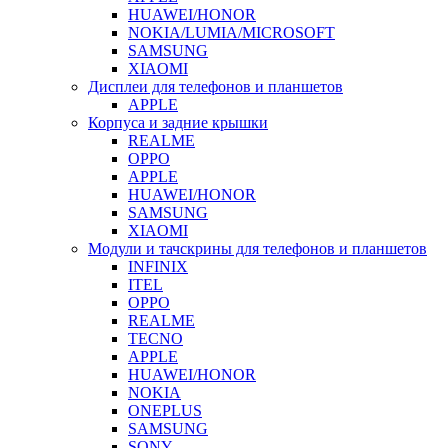
HUAWEI/HONOR
NOKIA/LUMIA/MICROSOFT
SAMSUNG
XIAOMI
Дисплеи для телефонов и планшетов
APPLE
Корпуса и задние крышки
REALME
OPPO
APPLE
HUAWEI/HONOR
SAMSUNG
XIAOMI
Модули и тачскрины для телефонов и планшетов
INFINIX
ITEL
OPPO
REALME
TECNO
APPLE
HUAWEI/HONOR
NOKIA
ONEPLUS
SAMSUNG
SONY