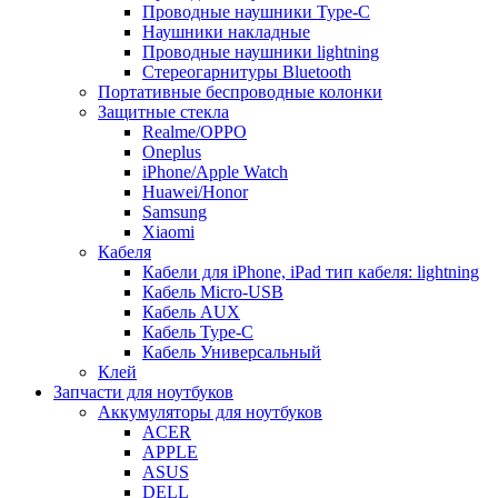
Проводные наушники Type-C
Наушники накладные
Проводные наушники lightning
Стереогарнитуры Bluetooth
Портативные беспроводные колонки
Защитные стекла
Realme/OPPO
Oneplus
iPhone/Apple Watch
Huawei/Honor
Samsung
Xiaomi
Кабеля
Кабели для iPhone, iPad тип кабеля: lightning
Кабель Micro-USB
Кабель AUX
Кабель Type-C
Кабель Универсальный
Клей
Запчасти для ноутбуков
Аккумуляторы для ноутбуков
ACER
APPLE
ASUS
DELL