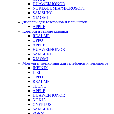
HUAWEI/HONOR
NOKIA/LUMIA/MICROSOFT
SAMSUNG
XIAOMI
Дисплеи для телефонов и планшетов
APPLE
Корпуса и задние крышки
REALME
OPPO
APPLE
HUAWEI/HONOR
SAMSUNG
XIAOMI
Модули и тачскрины для телефонов и планшетов
INFINIX
ITEL
OPPO
REALME
TECNO
APPLE
HUAWEI/HONOR
NOKIA
ONEPLUS
SAMSUNG
SONY