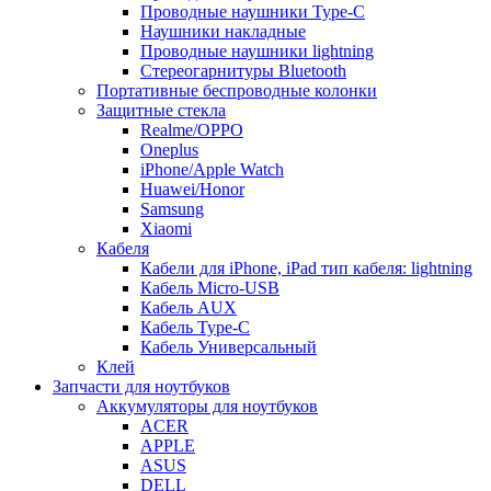
Проводные наушники Type-C
Наушники накладные
Проводные наушники lightning
Стереогарнитуры Bluetooth
Портативные беспроводные колонки
Защитные стекла
Realme/OPPO
Oneplus
iPhone/Apple Watch
Huawei/Honor
Samsung
Xiaomi
Кабеля
Кабели для iPhone, iPad тип кабеля: lightning
Кабель Micro-USB
Кабель AUX
Кабель Type-C
Кабель Универсальный
Клей
Запчасти для ноутбуков
Аккумуляторы для ноутбуков
ACER
APPLE
ASUS
DELL