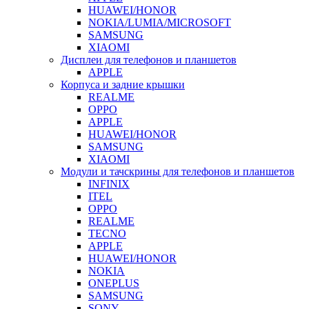
HUAWEI/HONOR
NOKIA/LUMIA/MICROSOFT
SAMSUNG
XIAOMI
Дисплеи для телефонов и планшетов
APPLE
Корпуса и задние крышки
REALME
OPPO
APPLE
HUAWEI/HONOR
SAMSUNG
XIAOMI
Модули и тачскрины для телефонов и планшетов
INFINIX
ITEL
OPPO
REALME
TECNO
APPLE
HUAWEI/HONOR
NOKIA
ONEPLUS
SAMSUNG
SONY