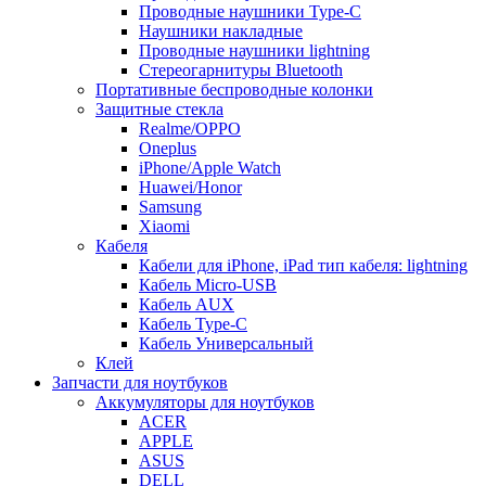
Проводные наушники Type-C
Наушники накладные
Проводные наушники lightning
Стереогарнитуры Bluetooth
Портативные беспроводные колонки
Защитные стекла
Realme/OPPO
Oneplus
iPhone/Apple Watch
Huawei/Honor
Samsung
Xiaomi
Кабеля
Кабели для iPhone, iPad тип кабеля: lightning
Кабель Micro-USB
Кабель AUX
Кабель Type-C
Кабель Универсальный
Клей
Запчасти для ноутбуков
Аккумуляторы для ноутбуков
ACER
APPLE
ASUS
DELL