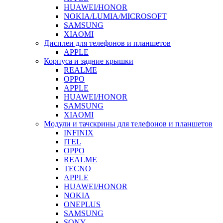
HUAWEI/HONOR
NOKIA/LUMIA/MICROSOFT
SAMSUNG
XIAOMI
Дисплеи для телефонов и планшетов
APPLE
Корпуса и задние крышки
REALME
OPPO
APPLE
HUAWEI/HONOR
SAMSUNG
XIAOMI
Модули и тачскрины для телефонов и планшетов
INFINIX
ITEL
OPPO
REALME
TECNO
APPLE
HUAWEI/HONOR
NOKIA
ONEPLUS
SAMSUNG
SONY