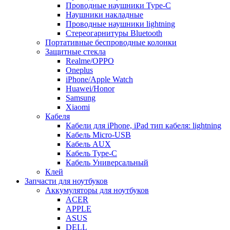
Проводные наушники Type-C
Наушники накладные
Проводные наушники lightning
Стереогарнитуры Bluetooth
Портативные беспроводные колонки
Защитные стекла
Realme/OPPO
Oneplus
iPhone/Apple Watch
Huawei/Honor
Samsung
Xiaomi
Кабеля
Кабели для iPhone, iPad тип кабеля: lightning
Кабель Micro-USB
Кабель AUX
Кабель Type-C
Кабель Универсальный
Клей
Запчасти для ноутбуков
Аккумуляторы для ноутбуков
ACER
APPLE
ASUS
DELL