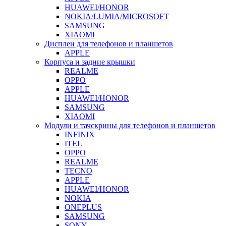
HUAWEI/HONOR
NOKIA/LUMIA/MICROSOFT
SAMSUNG
XIAOMI
Дисплеи для телефонов и планшетов
APPLE
Корпуса и задние крышки
REALME
OPPO
APPLE
HUAWEI/HONOR
SAMSUNG
XIAOMI
Модули и тачскрины для телефонов и планшетов
INFINIX
ITEL
OPPO
REALME
TECNO
APPLE
HUAWEI/HONOR
NOKIA
ONEPLUS
SAMSUNG
SONY