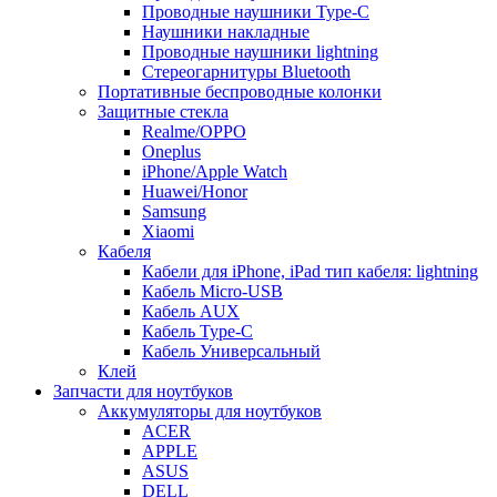
Проводные наушники Type-C
Наушники накладные
Проводные наушники lightning
Стереогарнитуры Bluetooth
Портативные беспроводные колонки
Защитные стекла
Realme/OPPO
Oneplus
iPhone/Apple Watch
Huawei/Honor
Samsung
Xiaomi
Кабеля
Кабели для iPhone, iPad тип кабеля: lightning
Кабель Micro-USB
Кабель AUX
Кабель Type-C
Кабель Универсальный
Клей
Запчасти для ноутбуков
Аккумуляторы для ноутбуков
ACER
APPLE
ASUS
DELL