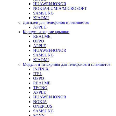
HUAWEI/HONOR
NOKIA/LUMIA/MICROSOFT
SAMSUNG
XIAOMI
Дисплеи для телефонов и планшетов
APPLE
Корпуса и задние крышки
REALME
OPPO
APPLE
HUAWEI/HONOR
SAMSUNG
XIAOMI
Модули и тачскрины для телефонов и планшетов
INFINIX
ITEL
OPPO
REALME
TECNO
APPLE
HUAWEI/HONOR
NOKIA
ONEPLUS
SAMSUNG
SONY