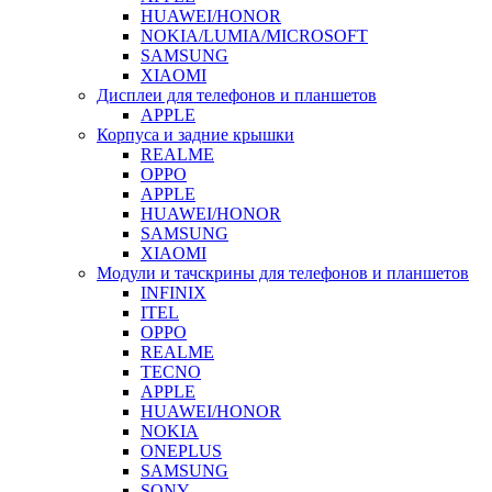
HUAWEI/HONOR
NOKIA/LUMIA/MICROSOFT
SAMSUNG
XIAOMI
Дисплеи для телефонов и планшетов
APPLE
Корпуса и задние крышки
REALME
OPPO
APPLE
HUAWEI/HONOR
SAMSUNG
XIAOMI
Модули и тачскрины для телефонов и планшетов
INFINIX
ITEL
OPPO
REALME
TECNO
APPLE
HUAWEI/HONOR
NOKIA
ONEPLUS
SAMSUNG
SONY