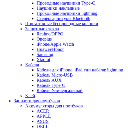
Проводные наушники Type-C
Наушники накладные
Проводные наушники lightning
Стереогарнитуры Bluetooth
Портативные беспроводные колонки
Защитные стекла
Realme/OPPO
Oneplus
iPhone/Apple Watch
Huawei/Honor
Samsung
Xiaomi
Кабеля
Кабели для iPhone, iPad тип кабеля: lightning
Кабель Micro-USB
Кабель AUX
Кабель Type-C
Кабель Универсальный
Клей
Запчасти для ноутбуков
Аккумуляторы для ноутбуков
ACER
APPLE
ASUS
DELL