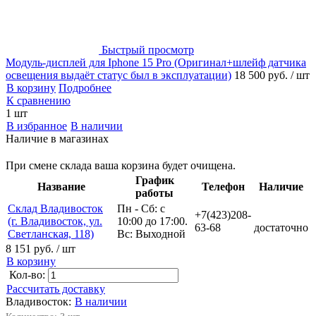
Быстрый просмотр
Модуль-дисплей для Iphone 15 Pro (Оригинал+шлейф датчика
освещения выдаёт статус был в эксплуатации)
18 500 руб.
/ шт
В корзину
Подробнее
К сравнению
1 шт
В избранное
В наличии
Наличие в магазинах
При смене склада ваша корзина будет очищена.
График
Название
Телефон
Наличие
работы
Склад Владивосток
Пн - Сб: с
+7(423)208-
(г. Владивосток, ул.
10:00 до 17:00.
63-68
достаточно
Светланская, 118)
Вс: Выходной
8 151 руб.
/ шт
В корзину
Кол-во:
Рассчитать доставку
Владивосток:
В наличии