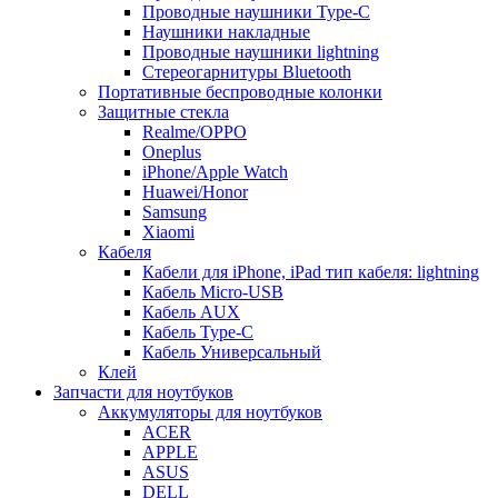
Проводные наушники Type-C
Наушники накладные
Проводные наушники lightning
Стереогарнитуры Bluetooth
Портативные беспроводные колонки
Защитные стекла
Realme/OPPO
Oneplus
iPhone/Apple Watch
Huawei/Honor
Samsung
Xiaomi
Кабеля
Кабели для iPhone, iPad тип кабеля: lightning
Кабель Micro-USB
Кабель AUX
Кабель Type-C
Кабель Универсальный
Клей
Запчасти для ноутбуков
Аккумуляторы для ноутбуков
ACER
APPLE
ASUS
DELL