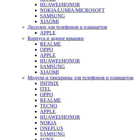
HUAWEI/HONOR
NOKIA/LUMIA/MICROSOFT
SAMSUNG
XIAOMI
Дисплеи для телефонов и планшетов
APPLE
Корпуса и задние крышки
REALME
OPPO
APPLE
HUAWEI/HONOR
SAMSUNG
XIAOMI
Модули и тачскрины для телефонов и планшетов
INFINIX
ITEL
OPPO
REALME
TECNO
APPLE
HUAWEI/HONOR
NOKIA
ONEPLUS
SAMSUNG
SONY