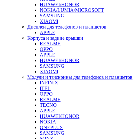
HUAWEI/HONOR
NOKIA/LUMIA/MICROSOFT
SAMSUNG
XIAOMI
Дисплеи для телефонов и планшетов
APPLE
Корпуса и задние крышки
REALME
OPPO
APPLE
HUAWEI/HONOR
SAMSUNG
XIAOMI
Модули и тачскрины для телефонов и планшетов
INFINIX
ITEL
OPPO
REALME
TECNO
APPLE
HUAWEI/HONOR
NOKIA
ONEPLUS
SAMSUNG
SONY