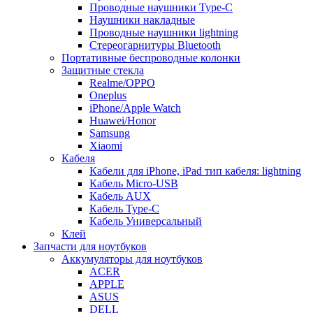
Проводные наушники Type-C
Наушники накладные
Проводные наушники lightning
Стереогарнитуры Bluetooth
Портативные беспроводные колонки
Защитные стекла
Realme/OPPO
Oneplus
iPhone/Apple Watch
Huawei/Honor
Samsung
Xiaomi
Кабеля
Кабели для iPhone, iPad тип кабеля: lightning
Кабель Micro-USB
Кабель AUX
Кабель Type-C
Кабель Универсальный
Клей
Запчасти для ноутбуков
Аккумуляторы для ноутбуков
ACER
APPLE
ASUS
DELL