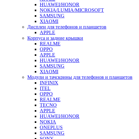
HUAWEI/HONOR
NOKIA/LUMIA/MICROSOFT
SAMSUNG
XIAOMI
Дисплеи для телефонов и планшетов
APPLE
Корпуса и задние крышки
REALME
OPPO
APPLE
HUAWEI/HONOR
SAMSUNG
XIAOMI
Модули и тачскрины для телефонов и планшетов
INFINIX
ITEL
OPPO
REALME
TECNO
APPLE
HUAWEI/HONOR
NOKIA
ONEPLUS
SAMSUNG
SONY