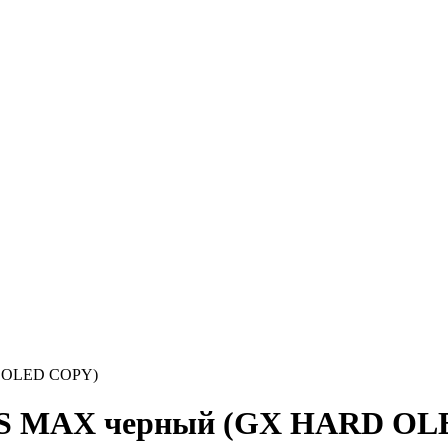
D OLED COPY)
 XS MAX черный (GX HARD O