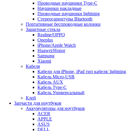
Проводные наушники Type-C
Наушники накладные
Проводные наушники lightning
Стереогарнитуры Bluetooth
Портативные беспроводные колонки
Защитные стекла
Realme/OPPO
Oneplus
iPhone/Apple Watch
Huawei/Honor
Samsung
Xiaomi
Кабеля
Кабели для iPhone, iPad тип кабеля: lightning
Кабель Micro-USB
Кабель AUX
Кабель Type-C
Кабель Универсальный
Клей
Запчасти для ноутбуков
Аккумуляторы для ноутбуков
ACER
APPLE
ASUS
DELL