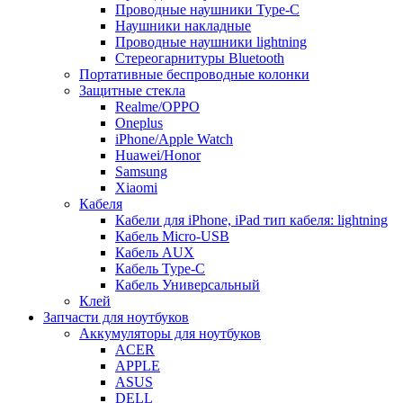
Проводные наушники Type-C
Наушники накладные
Проводные наушники lightning
Стереогарнитуры Bluetooth
Портативные беспроводные колонки
Защитные стекла
Realme/OPPO
Oneplus
iPhone/Apple Watch
Huawei/Honor
Samsung
Xiaomi
Кабеля
Кабели для iPhone, iPad тип кабеля: lightning
Кабель Micro-USB
Кабель AUX
Кабель Type-C
Кабель Универсальный
Клей
Запчасти для ноутбуков
Аккумуляторы для ноутбуков
ACER
APPLE
ASUS
DELL