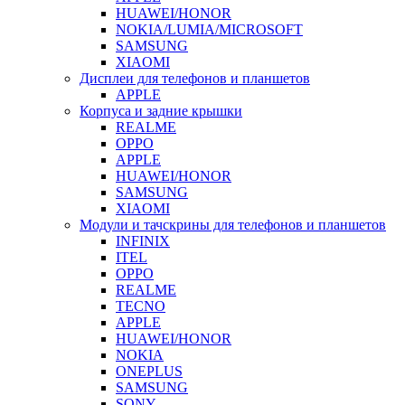
HUAWEI/HONOR
NOKIA/LUMIA/MICROSOFT
SAMSUNG
XIAOMI
Дисплеи для телефонов и планшетов
APPLE
Корпуса и задние крышки
REALME
OPPO
APPLE
HUAWEI/HONOR
SAMSUNG
XIAOMI
Модули и тачскрины для телефонов и планшетов
INFINIX
ITEL
OPPO
REALME
TECNO
APPLE
HUAWEI/HONOR
NOKIA
ONEPLUS
SAMSUNG
SONY