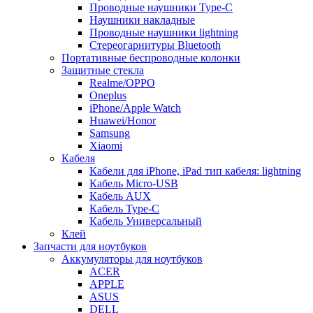
Проводные наушники Type-C
Наушники накладные
Проводные наушники lightning
Стереогарнитуры Bluetooth
Портативные беспроводные колонки
Защитные стекла
Realme/OPPO
Oneplus
iPhone/Apple Watch
Huawei/Honor
Samsung
Xiaomi
Кабеля
Кабели для iPhone, iPad тип кабеля: lightning
Кабель Micro-USB
Кабель AUX
Кабель Type-C
Кабель Универсальный
Клей
Запчасти для ноутбуков
Аккумуляторы для ноутбуков
ACER
APPLE
ASUS
DELL