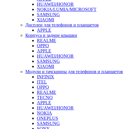
HUAWEI/HONOR
NOKIA/LUMIA/MICROSOFT
SAMSUNG
XIAOMI
Дисплеи для телефонов и планшетов
APPLE
Корпуса и задние крышки
REALME
OPPO
APPLE
HUAWEI/HONOR
SAMSUNG
XIAOMI
Модули и тачскрины для телефонов и планшетов
INFINIX
ITEL
OPPO
REALME
TECNO
APPLE
HUAWEI/HONOR
NOKIA
ONEPLUS
SAMSUNG
SONY