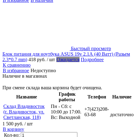
В избранное
В наличии
Быстрый просмотр
Блок питания для ноутбука ASUS 19v 2.1А (40 Ватт) (Разьем
2.3*0.7 mm)
418 руб.
/ шт
Ожидается
Подробнее
К сравнению
В избранное
Недоступно
Наличие в магазинах
При смене склада ваша корзина будет очищена.
График
Название
Телефон
Наличие
работы
Склад Владивосток
Пн - Сб: с
+7(423)208-
(г. Владивосток, ул.
10:00 до 17:00.
63-68
достаточно
Светланская, 118)
Вс: Выходной
1 500 руб.
/ шт
В корзину
Кол-во: