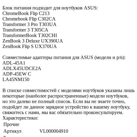
Блок питания подходит для ноутбуков ASUS:
ChromeBook Flip C213
Chromebook Flip C302CA
Transformer 3 Pro T303UA
Transformer 3 T305CA
TransformerBook T302CHI
ZenBook 3 Deluxe UX390UA
ZenBook Flip S UX370UA
Совместимые адаптеры питания для ASUS (модели и p/n):
ADL-45A1
ADLX45UDCE2A
ADP-45EW C
LA45NM150
В списке совместимостей с моделями ноутбуков указаны лишь
некоторые (наиболее распространенные) модели ноутбуков,
но это далеко не полный список. Если вы не знаете точно,
подойдет ли данное зарядное устройство к вашему ноутбуку,
свяжитесь с нами, мы вас обязательно проконсультируем.
Характеристики:
Прочие
Артикул
VL000004910