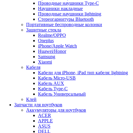
Проводные наушники Type-C
Наушники накладные
Проводные наушники lightning
Стереогарнитуры Bluetooth
Портативные беспроводные колонки
Защитные стекла
Realme/OPPO
Oneplus
iPhone/Apple Watch
Huawei/Honor
Samsung
Xiaomi
Кабеля
Кабели для iPhone, iPad тип кабеля: lightning
Кабель Micro-USB
Кабель AUX
Кабель Type-C
Кабель Универсальный
Клей
Запчасти для ноутбуков
Аккумуляторы для ноутбуков
ACER
APPLE
ASUS
DELL