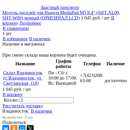
Быстрый просмотр
Модуль-дисплей для Huawei MediaPad M5 8.4" (SHT-AL09,
SHT-W09) черный (ОРИГИНАЛ LCD)
1 045 руб.
/ шт
В
корзину
Подробнее
К сравнению
1 шт
В избранное
В наличии
Наличие в магазинах
При смене склада ваша корзина будет очищена.
График
Название
Телефон
Наличие
работы
Склад Владивосток
Пн - Сб: с
+7(423)208-
(г. Владивосток, ул.
10:00 до 17:00.
63-68
достаточно
Светланская, 118)
Вс: Выходной
1 045 руб.
/ шт
В корзину
Кол-во:
Рассчитать доставку
Владивосток:
В наличии
Количество: 9 шт.
Поделиться