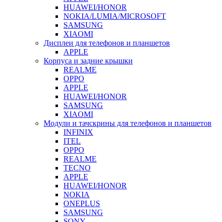
HUAWEI/HONOR
NOKIA/LUMIA/MICROSOFT
SAMSUNG
XIAOMI
Дисплеи для телефонов и планшетов
APPLE
Корпуса и задние крышки
REALME
OPPO
APPLE
HUAWEI/HONOR
SAMSUNG
XIAOMI
Модули и тачскрины для телефонов и планшетов
INFINIX
ITEL
OPPO
REALME
TECNO
APPLE
HUAWEI/HONOR
NOKIA
ONEPLUS
SAMSUNG
SONY