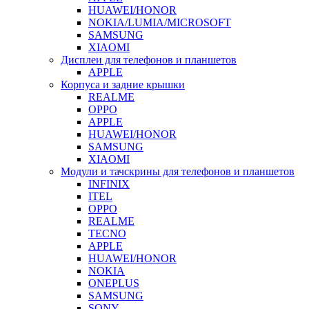
HUAWEI/HONOR
NOKIA/LUMIA/MICROSOFT
SAMSUNG
XIAOMI
Дисплеи для телефонов и планшетов
APPLE
Корпуса и задние крышки
REALME
OPPO
APPLE
HUAWEI/HONOR
SAMSUNG
XIAOMI
Модули и тачскрины для телефонов и планшетов
INFINIX
ITEL
OPPO
REALME
TECNO
APPLE
HUAWEI/HONOR
NOKIA
ONEPLUS
SAMSUNG
SONY