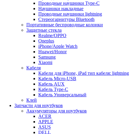
Проводные наушники Type-C
Наушники накладные
Проводные наушники lightning
Стереогарнитуры Bluetooth
Портативные беспроводные колонки
Защитные стекла
Realme/OPPO
Oneplus
iPhone/Apple Watch
Huawei/Honor
Samsung
Xiaomi
Кабеля
Кабели для iPhone, iPad тип кабеля: lightning
Кабель Micro-USB
Кабель AUX
Кабель Type-C
Кабель Универсальный
Клей
Запчасти для ноутбуков
Аккумуляторы для ноутбуков
ACER
APPLE
ASUS
DELL