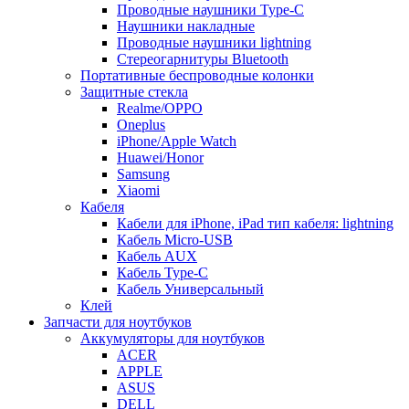
Проводные наушники Type-C
Наушники накладные
Проводные наушники lightning
Стереогарнитуры Bluetooth
Портативные беспроводные колонки
Защитные стекла
Realme/OPPO
Oneplus
iPhone/Apple Watch
Huawei/Honor
Samsung
Xiaomi
Кабеля
Кабели для iPhone, iPad тип кабеля: lightning
Кабель Micro-USB
Кабель AUX
Кабель Type-C
Кабель Универсальный
Клей
Запчасти для ноутбуков
Аккумуляторы для ноутбуков
ACER
APPLE
ASUS
DELL