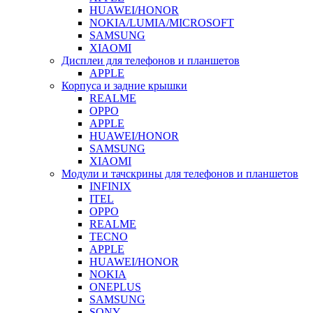
HUAWEI/HONOR
NOKIA/LUMIA/MICROSOFT
SAMSUNG
XIAOMI
Дисплеи для телефонов и планшетов
APPLE
Корпуса и задние крышки
REALME
OPPO
APPLE
HUAWEI/HONOR
SAMSUNG
XIAOMI
Модули и тачскрины для телефонов и планшетов
INFINIX
ITEL
OPPO
REALME
TECNO
APPLE
HUAWEI/HONOR
NOKIA
ONEPLUS
SAMSUNG
SONY