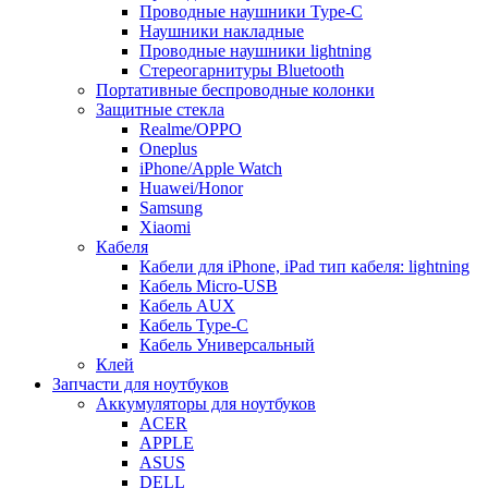
Проводные наушники Type-C
Наушники накладные
Проводные наушники lightning
Стереогарнитуры Bluetooth
Портативные беспроводные колонки
Защитные стекла
Realme/OPPO
Oneplus
iPhone/Apple Watch
Huawei/Honor
Samsung
Xiaomi
Кабеля
Кабели для iPhone, iPad тип кабеля: lightning
Кабель Micro-USB
Кабель AUX
Кабель Type-C
Кабель Универсальный
Клей
Запчасти для ноутбуков
Аккумуляторы для ноутбуков
ACER
APPLE
ASUS
DELL