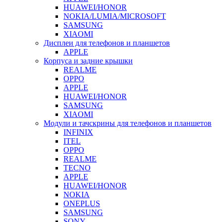
HUAWEI/HONOR
NOKIA/LUMIA/MICROSOFT
SAMSUNG
XIAOMI
Дисплеи для телефонов и планшетов
APPLE
Корпуса и задние крышки
REALME
OPPO
APPLE
HUAWEI/HONOR
SAMSUNG
XIAOMI
Модули и тачскрины для телефонов и планшетов
INFINIX
ITEL
OPPO
REALME
TECNO
APPLE
HUAWEI/HONOR
NOKIA
ONEPLUS
SAMSUNG
SONY