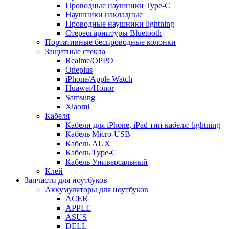
Проводные наушники Type-C
Наушники накладные
Проводные наушники lightning
Стереогарнитуры Bluetooth
Портативные беспроводные колонки
Защитные стекла
Realme/OPPO
Oneplus
iPhone/Apple Watch
Huawei/Honor
Samsung
Xiaomi
Кабеля
Кабели для iPhone, iPad тип кабеля: lightning
Кабель Micro-USB
Кабель AUX
Кабель Type-C
Кабель Универсальный
Клей
Запчасти для ноутбуков
Аккумуляторы для ноутбуков
ACER
APPLE
ASUS
DELL