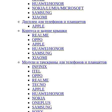
HUAWEI/HONOR
NOKIA/LUMIA/MICROSOFT
SAMSUNG
XIAOMI
Дисплеи для телефонов и планшетов
APPLE
Корпуса и задние крышки
REALME
OPPO
APPLE
HUAWEI/HONOR
SAMSUNG
XIAOMI
Модули и тачскрины для телефонов и планшетов
INFINIX
ITEL
OPPO
REALME
TECNO
APPLE
HUAWEI/HONOR
NOKIA
ONEPLUS
SAMSUNG
SONY