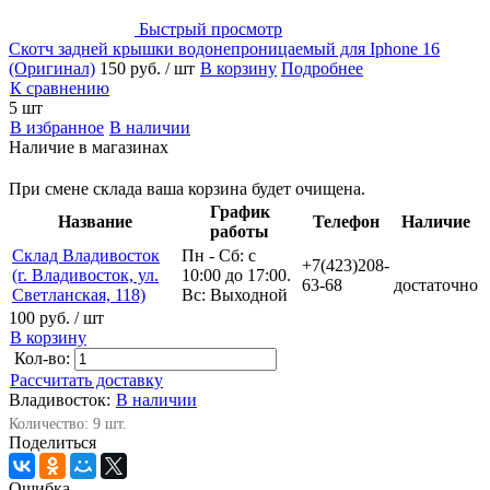
Быстрый просмотр
Скотч задней крышки водонепроницаемый для Iphone 16
(Оригинал)
150 руб.
/ шт
В корзину
Подробнее
К сравнению
5 шт
В избранное
В наличии
Наличие в магазинах
При смене склада ваша корзина будет очищена.
График
Название
Телефон
Наличие
работы
Склад Владивосток
Пн - Сб: с
+7(423)208-
(г. Владивосток, ул.
10:00 до 17:00.
63-68
достаточно
Светланская, 118)
Вс: Выходной
100 руб.
/ шт
В корзину
Кол-во:
Рассчитать доставку
Владивосток:
В наличии
Количество: 9 шт.
Поделиться
Ошибка