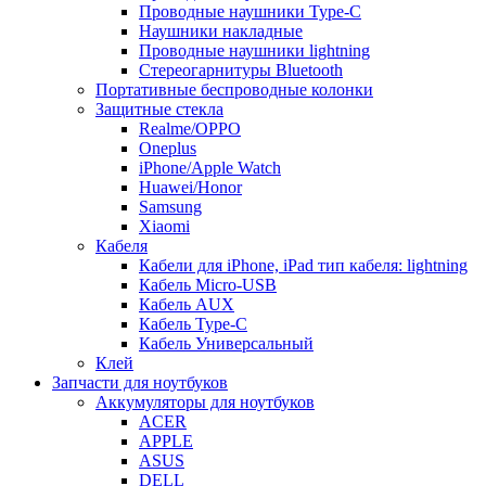
Проводные наушники Type-C
Наушники накладные
Проводные наушники lightning
Стереогарнитуры Bluetooth
Портативные беспроводные колонки
Защитные стекла
Realme/OPPO
Oneplus
iPhone/Apple Watch
Huawei/Honor
Samsung
Xiaomi
Кабеля
Кабели для iPhone, iPad тип кабеля: lightning
Кабель Micro-USB
Кабель AUX
Кабель Type-C
Кабель Универсальный
Клей
Запчасти для ноутбуков
Аккумуляторы для ноутбуков
ACER
APPLE
ASUS
DELL