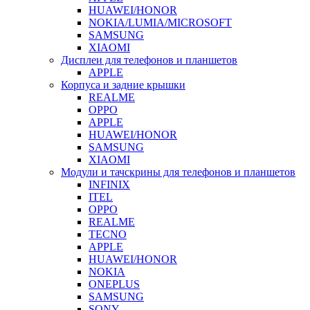
HUAWEI/HONOR
NOKIA/LUMIA/MICROSOFT
SAMSUNG
XIAOMI
Дисплеи для телефонов и планшетов
APPLE
Корпуса и задние крышки
REALME
OPPO
APPLE
HUAWEI/HONOR
SAMSUNG
XIAOMI
Модули и тачскрины для телефонов и планшетов
INFINIX
ITEL
OPPO
REALME
TECNO
APPLE
HUAWEI/HONOR
NOKIA
ONEPLUS
SAMSUNG
SONY