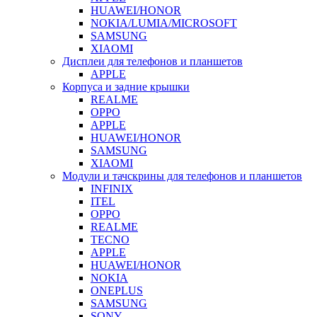
HUAWEI/HONOR
NOKIA/LUMIA/MICROSOFT
SAMSUNG
XIAOMI
Дисплеи для телефонов и планшетов
APPLE
Корпуса и задние крышки
REALME
OPPO
APPLE
HUAWEI/HONOR
SAMSUNG
XIAOMI
Модули и тачскрины для телефонов и планшетов
INFINIX
ITEL
OPPO
REALME
TECNO
APPLE
HUAWEI/HONOR
NOKIA
ONEPLUS
SAMSUNG
SONY