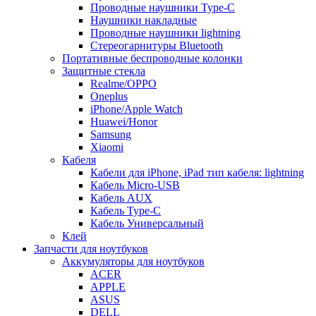
Проводные наушники Type-C
Наушники накладные
Проводные наушники lightning
Стереогарнитуры Bluetooth
Портативные беспроводные колонки
Защитные стекла
Realme/OPPO
Oneplus
iPhone/Apple Watch
Huawei/Honor
Samsung
Xiaomi
Кабеля
Кабели для iPhone, iPad тип кабеля: lightning
Кабель Micro-USB
Кабель AUX
Кабель Type-C
Кабель Универсальный
Клей
Запчасти для ноутбуков
Аккумуляторы для ноутбуков
ACER
APPLE
ASUS
DELL