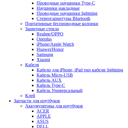
Проводные наушники Type-C
Наушники накладные
Проводные наушники lightning
Стереогарнитуры Bluetooth
Портативные беспроводные колонки
Защитные стекла
Realme/OPPO
Oneplus
iPhone/Apple Watch
Huawei/Honor
Samsung
Xiaomi
Кабеля
Кабели для iPhone, iPad тип кабеля: lightning
Кабель Micro-USB
Кабель AUX
Кабель Type-C
Кабель Универсальный
Клей
Запчасти для ноутбуков
Аккумуляторы для ноутбуков
ACER
APPLE
ASUS
DELL