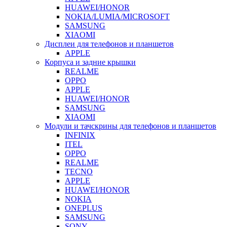
HUAWEI/HONOR
NOKIA/LUMIA/MICROSOFT
SAMSUNG
XIAOMI
Дисплеи для телефонов и планшетов
APPLE
Корпуса и задние крышки
REALME
OPPO
APPLE
HUAWEI/HONOR
SAMSUNG
XIAOMI
Модули и тачскрины для телефонов и планшетов
INFINIX
ITEL
OPPO
REALME
TECNO
APPLE
HUAWEI/HONOR
NOKIA
ONEPLUS
SAMSUNG
SONY