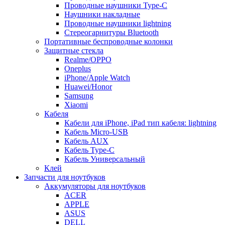
Проводные наушники Type-C
Наушники накладные
Проводные наушники lightning
Стереогарнитуры Bluetooth
Портативные беспроводные колонки
Защитные стекла
Realme/OPPO
Oneplus
iPhone/Apple Watch
Huawei/Honor
Samsung
Xiaomi
Кабеля
Кабели для iPhone, iPad тип кабеля: lightning
Кабель Micro-USB
Кабель AUX
Кабель Type-C
Кабель Универсальный
Клей
Запчасти для ноутбуков
Аккумуляторы для ноутбуков
ACER
APPLE
ASUS
DELL