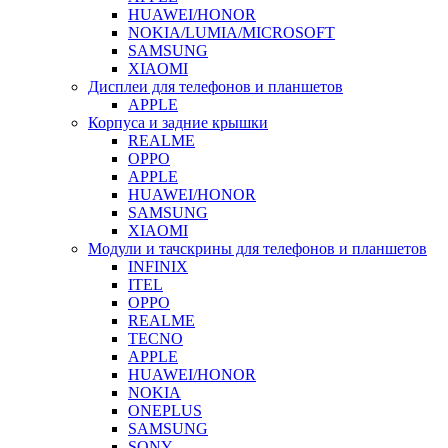
HUAWEI/HONOR
NOKIA/LUMIA/MICROSOFT
SAMSUNG
XIAOMI
Дисплеи для телефонов и планшетов
APPLE
Корпуса и задние крышки
REALME
OPPO
APPLE
HUAWEI/HONOR
SAMSUNG
XIAOMI
Модули и тачскрины для телефонов и планшетов
INFINIX
ITEL
OPPO
REALME
TECNO
APPLE
HUAWEI/HONOR
NOKIA
ONEPLUS
SAMSUNG
SONY