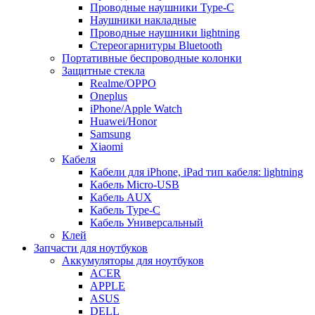
Проводные наушники Type-C
Наушники накладные
Проводные наушники lightning
Стереогарнитуры Bluetooth
Портативные беспроводные колонки
Защитные стекла
Realme/OPPO
Oneplus
iPhone/Apple Watch
Huawei/Honor
Samsung
Xiaomi
Кабеля
Кабели для iPhone, iPad тип кабеля: lightning
Кабель Micro-USB
Кабель AUX
Кабель Type-C
Кабель Универсальный
Клей
Запчасти для ноутбуков
Аккумуляторы для ноутбуков
ACER
APPLE
ASUS
DELL