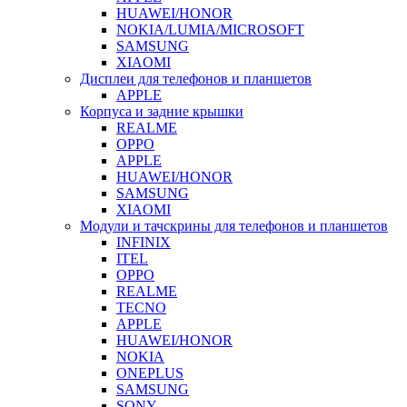
HUAWEI/HONOR
NOKIA/LUMIA/MICROSOFT
SAMSUNG
XIAOMI
Дисплеи для телефонов и планшетов
APPLE
Корпуса и задние крышки
REALME
OPPO
APPLE
HUAWEI/HONOR
SAMSUNG
XIAOMI
Модули и тачскрины для телефонов и планшетов
INFINIX
ITEL
OPPO
REALME
TECNO
APPLE
HUAWEI/HONOR
NOKIA
ONEPLUS
SAMSUNG
SONY