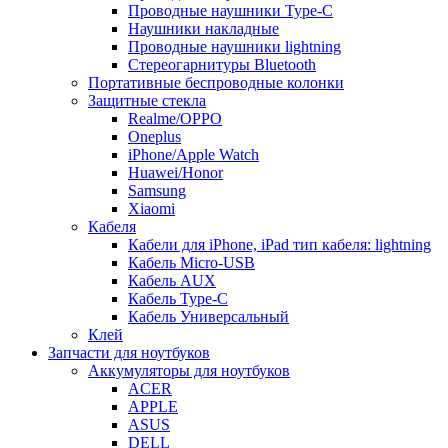
Проводные наушники Type-C
Наушники накладные
Проводные наушники lightning
Стереогарнитуры Bluetooth
Портативные беспроводные колонки
Защитные стекла
Realme/OPPO
Oneplus
iPhone/Apple Watch
Huawei/Honor
Samsung
Xiaomi
Кабеля
Кабели для iPhone, iPad тип кабеля: lightning
Кабель Micro-USB
Кабель AUX
Кабель Type-C
Кабель Универсальный
Клей
Запчасти для ноутбуков
Аккумуляторы для ноутбуков
ACER
APPLE
ASUS
DELL