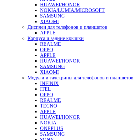
HUAWEI/HONOR
NOKIA/LUMIA/MICROSOFT
SAMSUNG
XIAOMI
Дисплеи для телефонов и планшетов
APPLE
Корпуса и задние крышки
REALME
OPPO
APPLE
HUAWEI/HONOR
SAMSUNG
XIAOMI
Модули и тачскрины для телефонов и планшетов
INFINIX
ITEL
OPPO
REALME
TECNO
APPLE
HUAWEI/HONOR
NOKIA
ONEPLUS
SAMSUNG
SONY