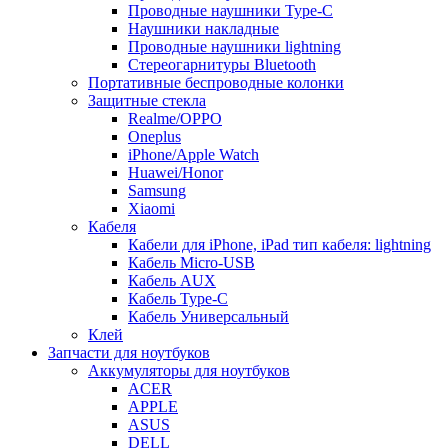
Проводные наушники Type-C
Наушники накладные
Проводные наушники lightning
Стереогарнитуры Bluetooth
Портативные беспроводные колонки
Защитные стекла
Realme/OPPO
Oneplus
iPhone/Apple Watch
Huawei/Honor
Samsung
Xiaomi
Кабеля
Кабели для iPhone, iPad тип кабеля: lightning
Кабель Micro-USB
Кабель AUX
Кабель Type-C
Кабель Универсальный
Клей
Запчасти для ноутбуков
Аккумуляторы для ноутбуков
ACER
APPLE
ASUS
DELL