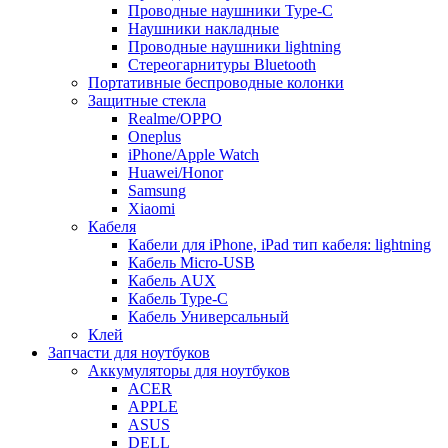
Проводные наушники Type-C
Наушники накладные
Проводные наушники lightning
Стереогарнитуры Bluetooth
Портативные беспроводные колонки
Защитные стекла
Realme/OPPO
Oneplus
iPhone/Apple Watch
Huawei/Honor
Samsung
Xiaomi
Кабеля
Кабели для iPhone, iPad тип кабеля: lightning
Кабель Micro-USB
Кабель AUX
Кабель Type-C
Кабель Универсальный
Клей
Запчасти для ноутбуков
Аккумуляторы для ноутбуков
ACER
APPLE
ASUS
DELL