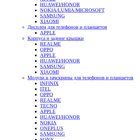
HUAWEI/HONOR
NOKIA/LUMIA/MICROSOFT
SAMSUNG
XIAOMI
Дисплеи для телефонов и планшетов
APPLE
Корпуса и задние крышки
REALME
OPPO
APPLE
HUAWEI/HONOR
SAMSUNG
XIAOMI
Модули и тачскрины для телефонов и планшетов
INFINIX
ITEL
OPPO
REALME
TECNO
APPLE
HUAWEI/HONOR
NOKIA
ONEPLUS
SAMSUNG
SONY