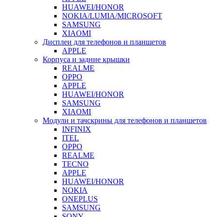
HUAWEI/HONOR
NOKIA/LUMIA/MICROSOFT
SAMSUNG
XIAOMI
Дисплеи для телефонов и планшетов
APPLE
Корпуса и задние крышки
REALME
OPPO
APPLE
HUAWEI/HONOR
SAMSUNG
XIAOMI
Модули и тачскрины для телефонов и планшетов
INFINIX
ITEL
OPPO
REALME
TECNO
APPLE
HUAWEI/HONOR
NOKIA
ONEPLUS
SAMSUNG
SONY