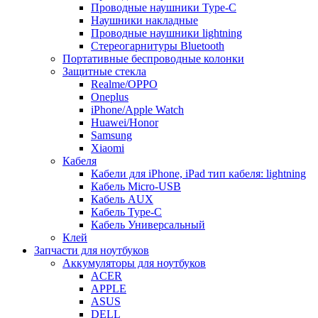
Проводные наушники Type-C
Наушники накладные
Проводные наушники lightning
Стереогарнитуры Bluetooth
Портативные беспроводные колонки
Защитные стекла
Realme/OPPO
Oneplus
iPhone/Apple Watch
Huawei/Honor
Samsung
Xiaomi
Кабеля
Кабели для iPhone, iPad тип кабеля: lightning
Кабель Micro-USB
Кабель AUX
Кабель Type-C
Кабель Универсальный
Клей
Запчасти для ноутбуков
Аккумуляторы для ноутбуков
ACER
APPLE
ASUS
DELL