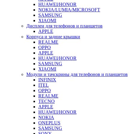
HUAWEI/HONOR
NOKIA/LUMIA/MICROSOFT
SAMSUNG
XIAOMI
Дисплеи для телефонов и планшетов
APPLE
Корпуса и задние крышки
REALME
OPPO
APPLE
HUAWEI/HONOR
SAMSUNG
XIAOMI
Модули и тачскрины для телефонов и планшетов
INFINIX
ITEL
OPPO
REALME
TECNO
APPLE
HUAWEI/HONOR
NOKIA
ONEPLUS
SAMSUNG
SONY