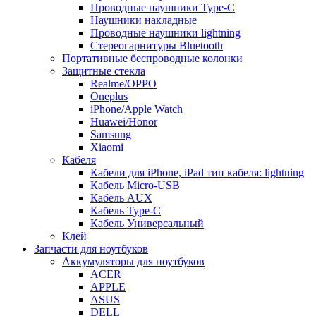
Проводные наушники Type-C
Наушники накладные
Проводные наушники lightning
Стереогарнитуры Bluetooth
Портативные беспроводные колонки
Защитные стекла
Realme/OPPO
Oneplus
iPhone/Apple Watch
Huawei/Honor
Samsung
Xiaomi
Кабеля
Кабели для iPhone, iPad тип кабеля: lightning
Кабель Micro-USB
Кабель AUX
Кабель Type-C
Кабель Универсальный
Клей
Запчасти для ноутбуков
Аккумуляторы для ноутбуков
ACER
APPLE
ASUS
DELL