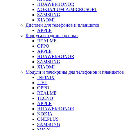
HUAWEI/HONOR
NOKIA/LUMIA/MICROSOFT
SAMSUNG
XIAOMI
Дисплеи для телефонов и планшетов
APPLE
Корпуса и задние крышки
REALME
OPPO
APPLE
HUAWEI/HONOR
SAMSUNG
XIAOMI
Модули и тачскрины для телефонов и планшетов
INFINIX
ITEL
OPPO
REALME
TECNO
APPLE
HUAWEI/HONOR
NOKIA
ONEPLUS
SAMSUNG
SONY