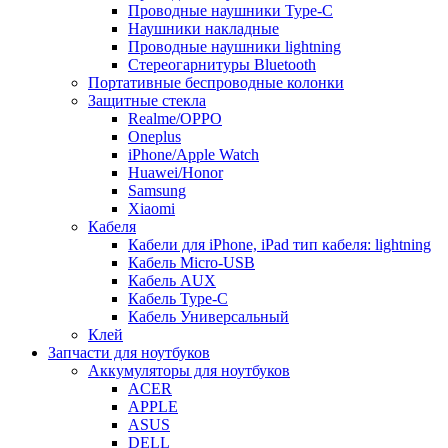
Проводные наушники Type-C
Наушники накладные
Проводные наушники lightning
Стереогарнитуры Bluetooth
Портативные беспроводные колонки
Защитные стекла
Realme/OPPO
Oneplus
iPhone/Apple Watch
Huawei/Honor
Samsung
Xiaomi
Кабеля
Кабели для iPhone, iPad тип кабеля: lightning
Кабель Micro-USB
Кабель AUX
Кабель Type-C
Кабель Универсальный
Клей
Запчасти для ноутбуков
Аккумуляторы для ноутбуков
ACER
APPLE
ASUS
DELL