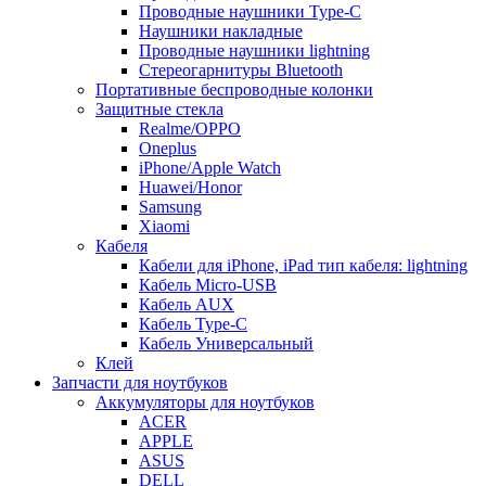
Проводные наушники Type-C
Наушники накладные
Проводные наушники lightning
Стереогарнитуры Bluetooth
Портативные беспроводные колонки
Защитные стекла
Realme/OPPO
Oneplus
iPhone/Apple Watch
Huawei/Honor
Samsung
Xiaomi
Кабеля
Кабели для iPhone, iPad тип кабеля: lightning
Кабель Micro-USB
Кабель AUX
Кабель Type-C
Кабель Универсальный
Клей
Запчасти для ноутбуков
Аккумуляторы для ноутбуков
ACER
APPLE
ASUS
DELL