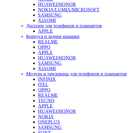
HUAWEI/HONOR
NOKIA/LUMIA/MICROSOFT
SAMSUNG
XIAOMI
Дисплеи для телефонов и планшетов
APPLE
Корпуса и задние крышки
REALME
OPPO
APPLE
HUAWEI/HONOR
SAMSUNG
XIAOMI
Модули и тачскрины для телефонов и планшетов
INFINIX
ITEL
OPPO
REALME
TECNO
APPLE
HUAWEI/HONOR
NOKIA
ONEPLUS
SAMSUNG
SONY