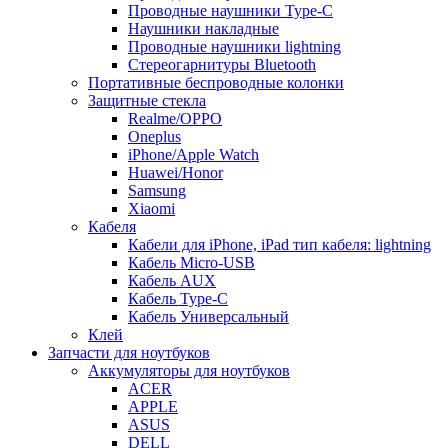
Проводные наушники Type-C
Наушники накладные
Проводные наушники lightning
Стереогарнитуры Bluetooth
Портативные беспроводные колонки
Защитные стекла
Realme/OPPO
Oneplus
iPhone/Apple Watch
Huawei/Honor
Samsung
Xiaomi
Кабеля
Кабели для iPhone, iPad тип кабеля: lightning
Кабель Micro-USB
Кабель AUX
Кабель Type-C
Кабель Универсальный
Клей
Запчасти для ноутбуков
Аккумуляторы для ноутбуков
ACER
APPLE
ASUS
DELL