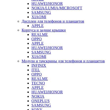
HUAWEI/HONOR
NOKIA/LUMIA/MICROSOFT
SAMSUNG
XIAOMI
Дисплеи для телефонов и планшетов
APPLE
Корпуса и задние крышки
REALME
OPPO
APPLE
HUAWEI/HONOR
SAMSUNG
XIAOMI
Модули и тачскрины для телефонов и планшетов
INFINIX
ITEL
OPPO
REALME
TECNO
APPLE
HUAWEI/HONOR
NOKIA
ONEPLUS
SAMSUNG
SONY