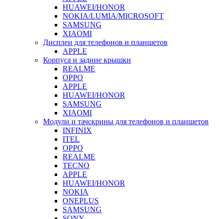
HUAWEI/HONOR
NOKIA/LUMIA/MICROSOFT
SAMSUNG
XIAOMI
Дисплеи для телефонов и планшетов
APPLE
Корпуса и задние крышки
REALME
OPPO
APPLE
HUAWEI/HONOR
SAMSUNG
XIAOMI
Модули и тачскрины для телефонов и планшетов
INFINIX
ITEL
OPPO
REALME
TECNO
APPLE
HUAWEI/HONOR
NOKIA
ONEPLUS
SAMSUNG
SONY