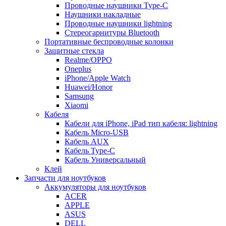
Проводные наушники Type-C
Наушники накладные
Проводные наушники lightning
Стереогарнитуры Bluetooth
Портативные беспроводные колонки
Защитные стекла
Realme/OPPO
Oneplus
iPhone/Apple Watch
Huawei/Honor
Samsung
Xiaomi
Кабеля
Кабели для iPhone, iPad тип кабеля: lightning
Кабель Micro-USB
Кабель AUX
Кабель Type-C
Кабель Универсальный
Клей
Запчасти для ноутбуков
Аккумуляторы для ноутбуков
ACER
APPLE
ASUS
DELL