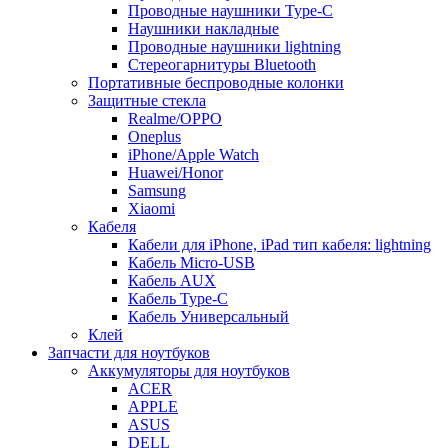
Проводные наушники Type-C
Наушники накладные
Проводные наушники lightning
Стереогарнитуры Bluetooth
Портативные беспроводные колонки
Защитные стекла
Realme/OPPO
Oneplus
iPhone/Apple Watch
Huawei/Honor
Samsung
Xiaomi
Кабеля
Кабели для iPhone, iPad тип кабеля: lightning
Кабель Micro-USB
Кабель AUX
Кабель Type-C
Кабель Универсальный
Клей
Запчасти для ноутбуков
Аккумуляторы для ноутбуков
ACER
APPLE
ASUS
DELL