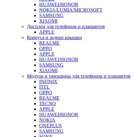
HUAWEI/HONOR
NOKIA/LUMIA/MICROSOFT
SAMSUNG
XIAOMI
Дисплеи для телефонов и планшетов
APPLE
Корпуса и задние крышки
REALME
OPPO
APPLE
HUAWEI/HONOR
SAMSUNG
XIAOMI
Модули и тачскрины для телефонов и планшетов
INFINIX
ITEL
OPPO
REALME
TECNO
APPLE
HUAWEI/HONOR
NOKIA
ONEPLUS
SAMSUNG
SONY