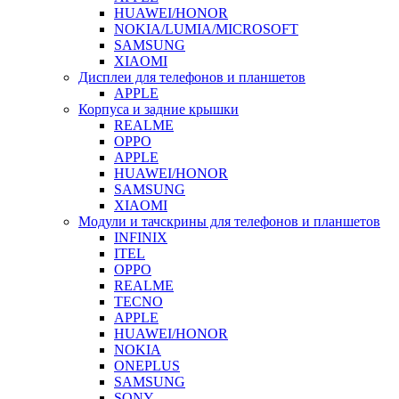
HUAWEI/HONOR
NOKIA/LUMIA/MICROSOFT
SAMSUNG
XIAOMI
Дисплеи для телефонов и планшетов
APPLE
Корпуса и задние крышки
REALME
OPPO
APPLE
HUAWEI/HONOR
SAMSUNG
XIAOMI
Модули и тачскрины для телефонов и планшетов
INFINIX
ITEL
OPPO
REALME
TECNO
APPLE
HUAWEI/HONOR
NOKIA
ONEPLUS
SAMSUNG
SONY