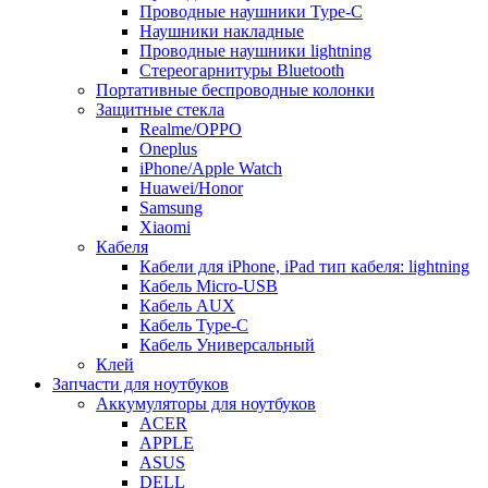
Проводные наушники Type-C
Наушники накладные
Проводные наушники lightning
Стереогарнитуры Bluetooth
Портативные беспроводные колонки
Защитные стекла
Realme/OPPO
Oneplus
iPhone/Apple Watch
Huawei/Honor
Samsung
Xiaomi
Кабеля
Кабели для iPhone, iPad тип кабеля: lightning
Кабель Micro-USB
Кабель AUX
Кабель Type-C
Кабель Универсальный
Клей
Запчасти для ноутбуков
Аккумуляторы для ноутбуков
ACER
APPLE
ASUS
DELL