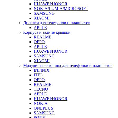
HUAWEI/HONOR
NOKIA/LUMIA/MICROSOFT
SAMSUNG
XIAOMI
Дисплеи для телефонов и планшетов
APPLE
Корпуса и задние крышки
REALME
OPPO
APPLE
HUAWEI/HONOR
SAMSUNG
XIAOMI
Модули и тачскрины для телефонов и планшетов
INFINIX
ITEL
OPPO
REALME
TECNO
APPLE
HUAWEI/HONOR
NOKIA
ONEPLUS
SAMSUNG
SONY