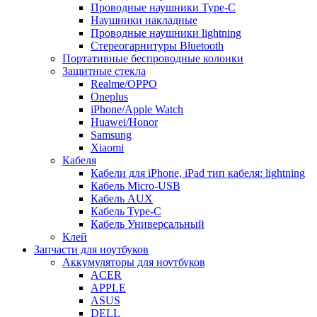
Проводные наушники Type-C
Наушники накладные
Проводные наушники lightning
Стереогарнитуры Bluetooth
Портативные беспроводные колонки
Защитные стекла
Realme/OPPO
Oneplus
iPhone/Apple Watch
Huawei/Honor
Samsung
Xiaomi
Кабеля
Кабели для iPhone, iPad тип кабеля: lightning
Кабель Micro-USB
Кабель AUX
Кабель Type-C
Кабель Универсальный
Клей
Запчасти для ноутбуков
Аккумуляторы для ноутбуков
ACER
APPLE
ASUS
DELL