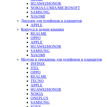
HUAWEI/HONOR
NOKIA/LUMIA/MICROSOFT
SAMSUNG
XIAOMI
Дисплеи для телефонов и планшетов
APPLE
Корпуса и задние крышки
REALME
OPPO
APPLE
HUAWEI/HONOR
SAMSUNG
XIAOMI
Модули и тачскрины для телефонов и планшетов
INFINIX
ITEL
OPPO
REALME
TECNO
APPLE
HUAWEI/HONOR
NOKIA
ONEPLUS
SAMSUNG
SONY