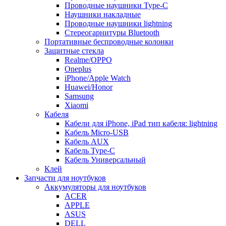
Проводные наушники Type-C
Наушники накладные
Проводные наушники lightning
Стереогарнитуры Bluetooth
Портативные беспроводные колонки
Защитные стекла
Realme/OPPO
Oneplus
iPhone/Apple Watch
Huawei/Honor
Samsung
Xiaomi
Кабеля
Кабели для iPhone, iPad тип кабеля: lightning
Кабель Micro-USB
Кабель AUX
Кабель Type-C
Кабель Универсальный
Клей
Запчасти для ноутбуков
Аккумуляторы для ноутбуков
ACER
APPLE
ASUS
DELL