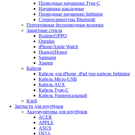
Проводные наушники Type-C
Наушники накладные
Проводные наушники lightning
Стереогарнитуры Bluetooth
Портативные беспроводные колонки
Защитные стекла
Realme/OPPO
Oneplus
iPhone/Apple Watch
Huawei/Honor
Samsung
Xiaomi
Кабеля
Кабели для iPhone, iPad тип кабеля: lightning
Кабель Micro-USB
Кабель AUX
Кабель Type-C
Кабель Универсальный
Клей
Запчасти для ноутбуков
Аккумуляторы для ноутбуков
ACER
APPLE
ASUS
DELL