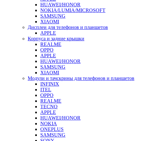
HUAWEI/HONOR
NOKIA/LUMIA/MICROSOFT
SAMSUNG
XIAOMI
Дисплеи для телефонов и планшетов
APPLE
Корпуса и задние крышки
REALME
OPPO
APPLE
HUAWEI/HONOR
SAMSUNG
XIAOMI
Модули и тачскрины для телефонов и планшетов
INFINIX
ITEL
OPPO
REALME
TECNO
APPLE
HUAWEI/HONOR
NOKIA
ONEPLUS
SAMSUNG
SONY