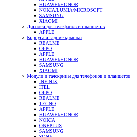
HUAWEI/HONOR
NOKIA/LUMIA/MICROSOFT
SAMSUNG
XIAOMI
Дисплеи для телефонов и планшетов
APPLE
Корпуса и задние крышки
REALME
OPPO
APPLE
HUAWEI/HONOR
SAMSUNG
XIAOMI
Модули и тачскрины для телефонов и планшетов
INFINIX
ITEL
OPPO
REALME
TECNO
APPLE
HUAWEI/HONOR
NOKIA
ONEPLUS
SAMSUNG
SONY