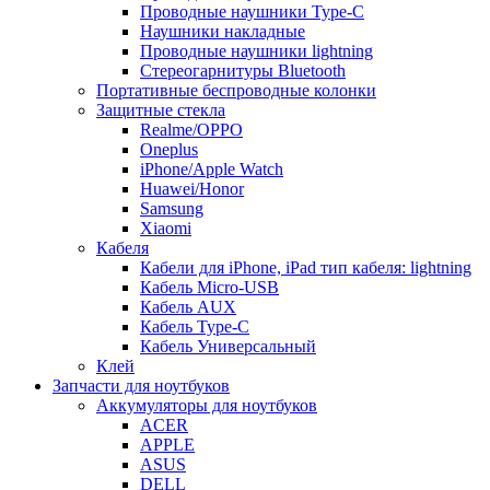
Проводные наушники Type-C
Наушники накладные
Проводные наушники lightning
Стереогарнитуры Bluetooth
Портативные беспроводные колонки
Защитные стекла
Realme/OPPO
Oneplus
iPhone/Apple Watch
Huawei/Honor
Samsung
Xiaomi
Кабеля
Кабели для iPhone, iPad тип кабеля: lightning
Кабель Micro-USB
Кабель AUX
Кабель Type-C
Кабель Универсальный
Клей
Запчасти для ноутбуков
Аккумуляторы для ноутбуков
ACER
APPLE
ASUS
DELL