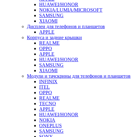
HUAWEI/HONOR
NOKIA/LUMIA/MICROSOFT
SAMSUNG
XIAOMI
Дисплеи для телефонов и планшетов
APPLE
Корпуса и задние крышки
REALME
OPPO
APPLE
HUAWEI/HONOR
SAMSUNG
XIAOMI
Модули и тачскрины для телефонов и планшетов
INFINIX
ITEL
OPPO
REALME
TECNO
APPLE
HUAWEI/HONOR
NOKIA
ONEPLUS
SAMSUNG
SONY