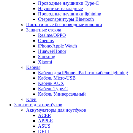
Проводные наушники Type-C
Наушники накладные
Проводные наушники lightning
Стереогарнитуры Bluetooth
Портативные беспроводные колонки
Защитные стекла
Realme/OPPO
Oneplus
iPhone/Apple Watch
Huawei/Honor
Samsung
Xiaomi
Кабеля
Кабели для iPhone, iPad тип кабеля: lightning
Кабель Micro-USB
Кабель AUX
Кабель Type-C
Кабель Универсальный
Клей
Запчасти для ноутбуков
Аккумуляторы для ноутбуков
ACER
APPLE
ASUS
DELL