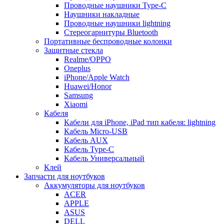
Проводные наушники Type-C
Наушники накладные
Проводные наушники lightning
Стереогарнитуры Bluetooth
Портативные беспроводные колонки
Защитные стекла
Realme/OPPO
Oneplus
iPhone/Apple Watch
Huawei/Honor
Samsung
Xiaomi
Кабеля
Кабели для iPhone, iPad тип кабеля: lightning
Кабель Micro-USB
Кабель AUX
Кабель Type-C
Кабель Универсальный
Клей
Запчасти для ноутбуков
Аккумуляторы для ноутбуков
ACER
APPLE
ASUS
DELL