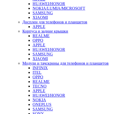
HUAWEI/HONOR
NOKIA/LUMIA/MICROSOFT
SAMSUNG
XIAOMI
Дисплеи для телефонов и планшетов
APPLE
Корпуса и задние крышки
REALME
OPPO
APPLE
HUAWEI/HONOR
SAMSUNG
XIAOMI
Модули и тачскрины для телефонов и планшетов
INFINIX
ITEL
OPPO
REALME
TECNO
APPLE
HUAWEI/HONOR
NOKIA
ONEPLUS
SAMSUNG
SONY